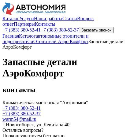
Каталог
Услуги
Наши работы
Статьи
Вопрос-
ответ
Партнеры
Контакты
+7 (383)
380-52-41
+7 (383)
380-52-37
Заказать звонок
Главная
Каталог
автономные отопители и
подогреватели
Отопители Аэро Комфорт
Запасные детали
АэроКомфорт
Запасные детали
АэроКомфорт
контакты
Климатическая мастерская "Автономия"
+7 (383)
380-52-41
+7 (383)
380-52-37
warm54@mail.ru
г Новосибирск
,
ул. Левитана 40
Остались вопросы?
Проконсультируем бесплатно