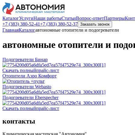
Каталог
Услуги
Наши работы
Статьи
Вопрос-ответ
Партнеры
Конт
+7 (383)
380-52-41
+7 (383)
380-52-37
Заказать звонок
Главная
Каталог
автономные отопители и подогреватели
автономные отопители и подо
Подогреватели Бинар
Скачать полныйпрайс-лист
Отопители Аэро Комфорт
Подогреватели Webasto
Подогреватели Eberspecher
Скачать полныйпрайс-лист
контакты
Климатическая мастерская "Автономия"