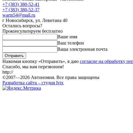
+7 (383)
380-52-41
+7 (383)
380-52-37
warm54@mail.ru
г Новосибирск
,
ул. Левитана 40
Остались вопросы?
Проконсультируем бесплатно
Ваше имя
Ваш телефон
Ваша электронная почта
Отправить
Нажимая кнопку «
Отправить
», я даю
согласие на обработку п
Спасибо, мы вам перезвоним!
http://
©2007—
2026
Автономия. Все права защищены
Разработка сайта – студия Ivix