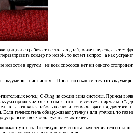
окондиционер работает несколько дней, может недель, а затем фр
 перезаправить кондер по новой, то встает вопрос - а как устран
е новости в другом - из всех способов нет ни одного стопроцен
вакуумирование системы. После того как система отвакуумирова
отнительных колец O-Ring на соединения системы. Причем выя
акуума прижимается к стенке фитинга и система нормально "дер
ельно закачиватся небольшое количество хладагента, для того ч
 Если течеискатель обнаруживает утечку ( или утечки), то газ 
до устранения всех обнаруживаемых течей.
родолжает утекать. То следующим спосом выявления течей стано
мпонентах системы кондиционирования.