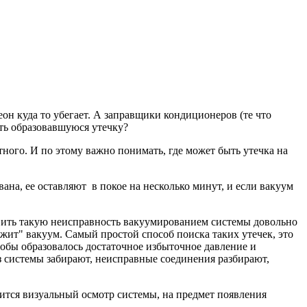
еон куда то убегает. А заправщики кондиционеров (те что
ить образовавшуюся утечку?
тного. И по этому важно понимать, где может быть утечка на
на, ее оставляют в покое на несколько минут, и если вакуум
вить такую неисправность вакуумированием системы довольно
жит" вакуум. Самый простой способ поиска таких утечек, это
тобы образовалось достаточное избыточное давление и
из системы забирают, неисправные соединения разбирают,
вится визуальный осмотр системы, на предмет появления