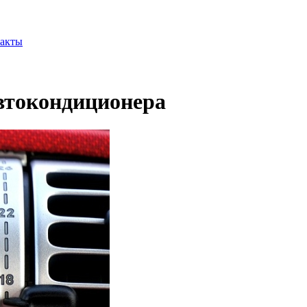
акты
автокондиционера