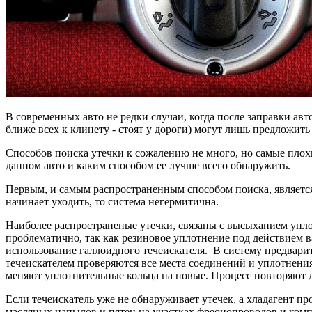
В современных авто не редки случаи, когда после заправки авт
ближе всех к клинету - стоят у дороги) могут лишь предложить
Способов поиска утечки к сожалению не много, но самые плохи
данном авто и каким способом ее лучше всего обнаружить.
Первым, и самым распространенным способом поиска, является 
начинает уходить, то система негермитична.
Наиболее распространеные утечки, связаны с высыханием упл
проблематично, так как резиновое уплотнение под действием в
использование галлоидного течеискателя. В систему предварит
течеискателем проверяются все места соединений и уплотнения.
меняют уплотнительные кольца на новые. Процесс повторяют 
Если течеискатель уже не обнаруживает утечек, а хладагент п
масляных напылов и пятен на участках фреонопроводов и ко